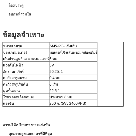
ล็อคประตู
อุปกรณ์สวมใส่
ข้อมูลจำเพาะ
หมายเลขรุ่น
SM5-PG- เชิงเส้น
ประเภทมอเตอร์
มอเตอร์เชิงเส้นพร้อมกล่องเกียร์
เส้นผ่านศูนย์กลางของมอเตอร์
5 มม
แรงดันไฟฟ้า
5V
อัตราทดเกียร์
20.25: 1
ตะกั่วสกรูสนาม
0.4 มม
ตะกั่วสกรูเริ่มต้น
6 เริ่ม
มุมขั้นตอน
22.5 °
โรคหลอดเลือดสมอง
ประมาณ 8 มม
แรงขับ
250 ก. (5V / 2400PPS)
ความได้เปรียบทางการแข่งขัน
คุณภาพสูงและราคาที่ดีที่สุด