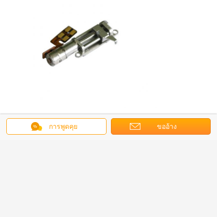
การพูดคุย
ขออ้าง