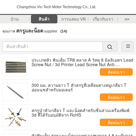
Changzhou Vic-Tech Motor Technology Co., Ltd.
บ้าน
สินค้า
การแสดง VR
เกี่ยวกับเรา
>>
สกรูและน็อต
คุณภาพ
supplier.
(14)
ประเภทหัว ฟันเต็ม TR8 คลาส A วัสดุ 8 มิลลิเมตร Lead
Screw Nut / 3d Printer Lead Screw Nut Anti-
corrosive
ติดต่อเรา
300 มม. ความยาว T หัวสกรูสี่เหลี่ยมคางหมูเกลียว T
อ่อนนุชสำหรับมอเตอร์
ติดต่อเรา
สกรูนำหัวเกลียว T และน็อตสำหรับชิ้นส่วนเครื่องพิมพ์
3d ที่ได้รับอนุมัติจาก RoHS
ติดต่อเรา
หัวฟันเต็ม สกรูและเน็ตแบบทราเปซอยอล 4.8 ระดับการ