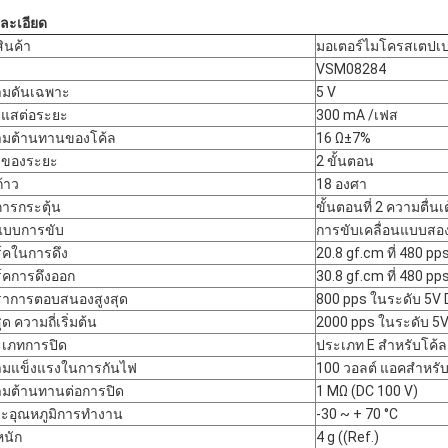
ละเอียด
สินค้า
มอเตอร์ไมโครสเตปเปอ
VSM08284
ามดันเฉพาะ
5 V
แสต่อระยะ
300 mA /เฟส
ามต้านทานของโค้ล
16 Ω±7%
ขของระยะ
2 ขั้นตอน
ก้าว
18 องศา
ีการกระตุ้น
ขั้นตอนที่ 2 ความตื่นเ
แบบการขับ
การขับเคลื่อนแบบสอง
์คในการดึง
20.8 gf.cm ที่ 480 pp
์คการดึงออก
30.8 gf.cm ที่ 480 pp
ราการตอบสนองสูงสุด
800 pps ในระดับ 5V
ุด ความถี่เริ่มต้น
2000 pps ในระดับ 5
เภทการปิด
ประเภท E สําหรับโค้ล
มแข็งแรงในการกันไฟ
100 วอลต์ แอคสําหรับ 
มต้านทานต่อการปิด
1 MΩ (DC 100 V)
ะอุณหภูมิการทํางาน
-30 ~ + 70 °C
หนัก
4 g ((Ref.)