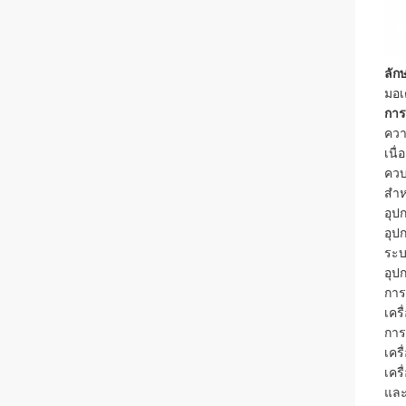
ลัก
มอเ
การ
ควา
เนื
ควบ
สํา
อุป
อุป
ระบ
อุป
การพ
เครื
การ
เคร
เคร
และ