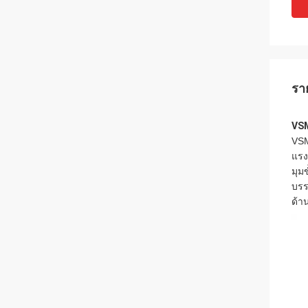
รา
VSM
VSM
แรง
มุม
บรร
ด้า