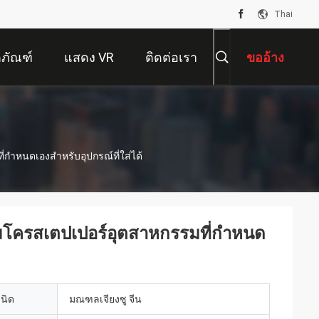
Thai
ตภัณฑ์
แสดง VR
ติดต่อเรา
ขออ้าง
กําหนดเองสําหรับอุปกรณ์ที่ใส่ได้
์ไมโครสเตปเปอร์อุตสาหกรรมที่กําหนด
เนิด
มณฑลเจียงซู จีน