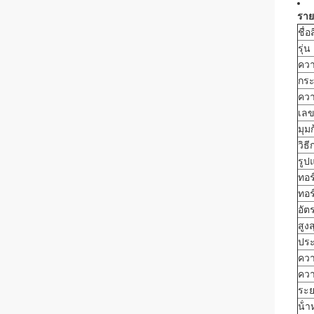
ราย
ชื่อ
รุ่น
คว
กระ
คว
เล
มุม
วิธ
รูป
ทอร
ทอร
อัต
สูงส
ประ
ควา
ควา
ระย
น้ํา