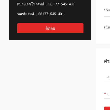
หมายเลขโทรศัพท์ :
+86 17715451401
ประ
วอทส์แอพพ์ :
+8617715451401
เน้
ติดต่อ
ฝา