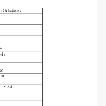
ร์ 8 มิลลิเมตร
ต้น
ขั้ว
s
s
 DC
V DC
1 วินาที