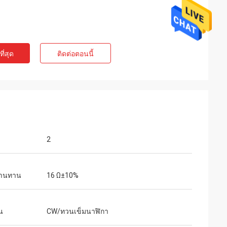
ี่สุด
ติดต่อตอนนี้
te Limited
แอชลีย์กริฟฟิน
คาดหวังมันบรรจุ
การจัดส่งได้รับอย่างรวดเร็วมาก สินค้าได้รับ
2
การคุ้มครองอย่างดีจากบรรจุภัณฑ์ บริษัท
ตัวแทนเป็นมิตรและใจดี คะแนนเพิ่ม!
้านทาน
16 Ω±10%
น
CW/ทวนเข็มนาฬิกา