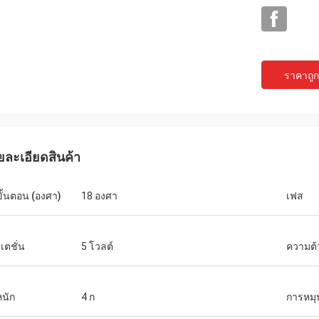
ราคาถูกท
ยละเอียดสินค้า
Buildstorm Priva
David Molevelt
ผลิตภัณฑ์ใช้งานได้ตามที่
ารอย่างมืออาชีพและชัดเจน ส่งคำสั่ง
ขั้นตอน (องศา)
18 องศา
เฟส
อย่างดี ผู้ขายตอบกลับอย่างรวดเร็วและช่วย
ที่เพิ่มเข้าไปใน
ในการตัดสินใจซื้อ พวกเขาพร้อมที่จะปรับ
การจัดส่ง คนขับทำงานเหมือนที่เราตกลงกัน!
แต่งผลิตภัณฑ์สำหรับคุณ
เตชั่น
5 โวลต์
ความต
หนัก
4 ก
การหมุ