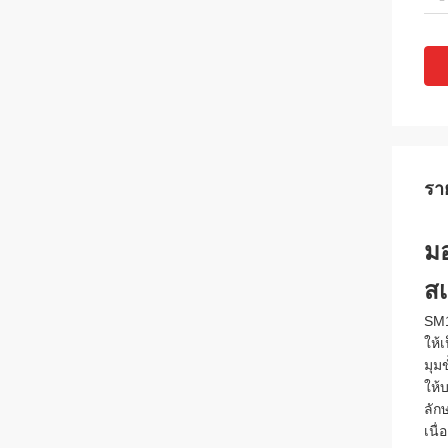
รา
มอ
สเ
SM
ให้
มุม
ให้
ลัก
เนื