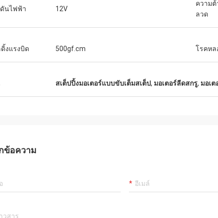
ความต
ดันไฟฟ้า
12V
ลวด
ดิ้งแรงบิด
500gf.cm
โรคหล
น
สเต็ปปิ้งมอเตอร์แบบขับเต็มสเต็ป
,
มอเตอร์ลีดสกรู
,
มอเตอ
กข้อความ