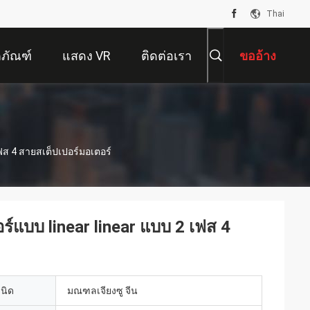
Thai
ตภัณฑ์
แสดง VR
ติดต่อเรา
ขออ้าง
ฟส 4 สายสเต็ปเปอร์มอเตอร์
แบบ linear linear แบบ 2 เฟส 4
เนิด
มณฑลเจียงซู จีน