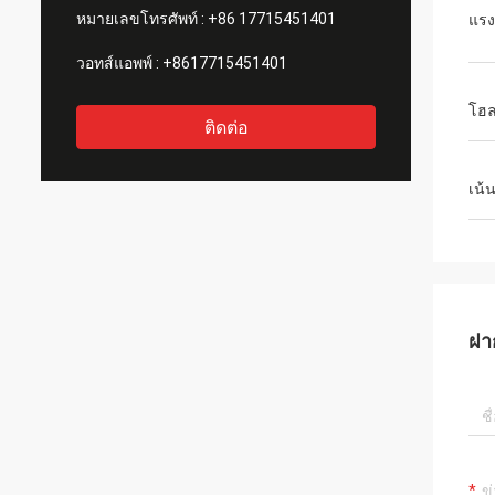
หมายเลขโทรศัพท์ :
+86 17715451401
แรง
วอทส์แอพพ์ :
+8617715451401
โฮล
ติดต่อ
เน้
ฝา