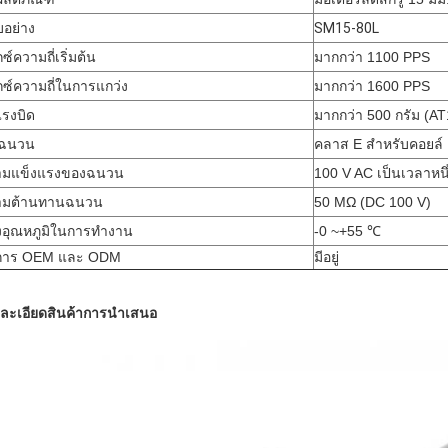
อย่าง
SM15-80L
ซ์ความถี่เริ่มต้น
มากกว่า 1100 PPS
กซ์ความถี่ในการแกว่ง
มากกว่า 1600 PPS
แรงบิด
มากกว่า 500 กรัม (A
นฉนวน
คลาส E สำหรับคอยล์
ามแข็งแรงของฉนวน
100 V AC เป็นเวลาหนึ่
ามต้านทานฉนวน
50 MΩ (DC 100 V)
งอุณหภูมิในการทำงาน
-0 ~+55 ℃
ิการ OEM และ ODM
มีอยู่
ละเอียดสินค้าการนำเสนอ