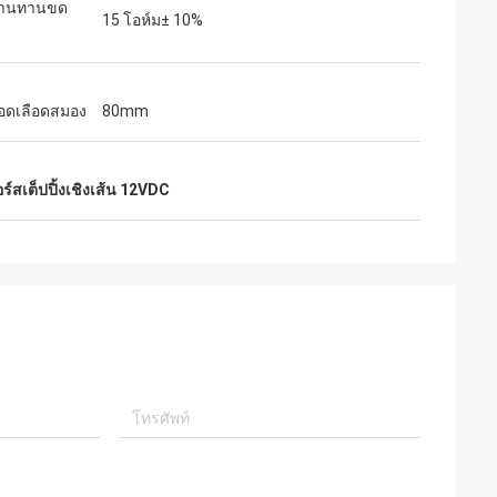
้านทานขด
15 โอห์ม± 10%
อดเลือดสมอง
80mm
ร์สเต็ปปิ้งเชิงเส้น 12VDC