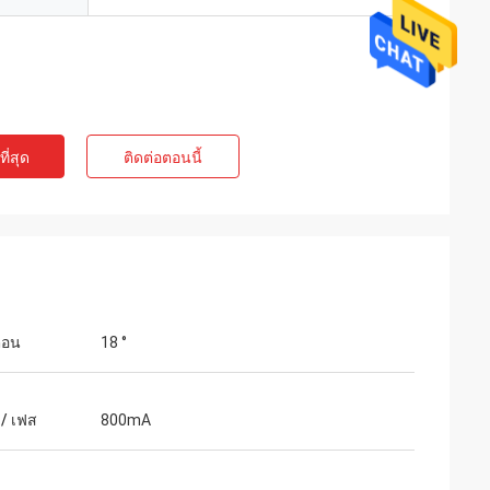
ี่สุด
ติดต่อตอนนี้
te Limited
แอชลีย์กริฟฟิน
คาดหวังมันบรรจุ
การจัดส่งได้รับอย่างรวดเร็วมาก สินค้าได้รับ
การคุ้มครองอย่างดีจากบรรจุภัณฑ์ บริษัท
ตอน
18 °
ตัวแทนเป็นมิตรและใจดี คะแนนเพิ่ม!
 / เฟส
800mA