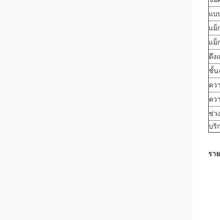
แบบ
แม็ก
แม็
ดึง
ชั้
คว
คว
ช่ว
บร
ราย