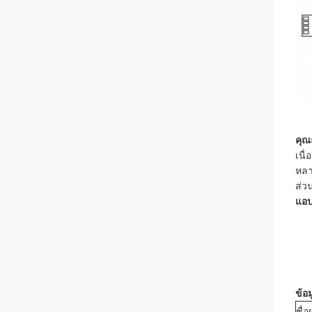
คุณ
เนื
หลา
ส่ว
แอป
ข้อ
ชื่