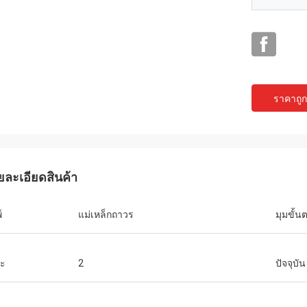
ราคาถูกท
Buildstorm Priva
David Molevelt
ยละเอียดสินค้า
ผลิตภัณฑ์ใช้งานได้ตามที่
ารอย่างมืออาชีพและชัดเจน ส่งคำสั่ง
อย่างดี ผู้ขายตอบกลับอย่างรวดเร็วและช่วย
ที่เพิ่มเข้าไปใน
ในการตัดสินใจซื้อ พวกเขาพร้อมที่จะปรับ
์
แม่เหล็กถาวร
มุมขั้น
การจัดส่ง คนขับทำงานเหมือนที่เราตกลงกัน!
แต่งผลิตภัณฑ์สำหรับคุณ
ะ
2
ปัจจุบัน