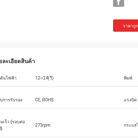
ราคาถูกท
ยละเอียดสินค้า
Buildstorm Priva
David Molevelt
ดันไฟฟ้า
12~24(วี)
พิมพ์
ผลิตภัณฑ์ใช้งานได้ตามที่
ารอย่างมืออาชีพและชัดเจน ส่งคำสั่ง
อย่างดี ผู้ขายตอบกลับอย่างรวดเร็วและช่วย
ที่เพิ่มเข้าไปใน
ในการตัดสินใจซื้อ พวกเขาพร้อมที่จะปรับ
การจัดส่ง คนขับทำงานเหมือนที่เราตกลงกัน!
รับการรับรอง
CE, ROHS
แรงบิด
แต่งผลิตภัณฑ์สำหรับคุณ
มเร็ว (รอบต่อ
273rpm
กระแสไ
ี)