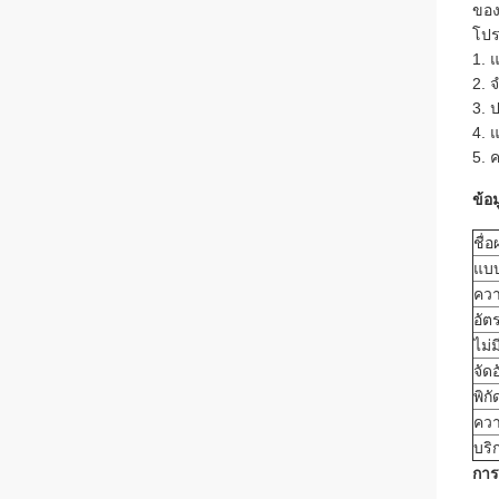
ของ
โปร
1. 
2. 
3. 
4. 
5. 
ข้อ
ชื่
แบบ
คว
อัต
ไม่
จัดอ
พิก
คว
บริ
การ