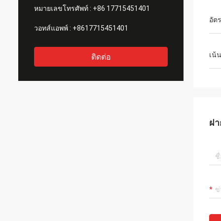
หมายเลขโทรศัพท์ :
+86 17715451401
อัต
วอทส์แอพพ์ :
+8617715451401
เน้
ติดต่อ
ฝา