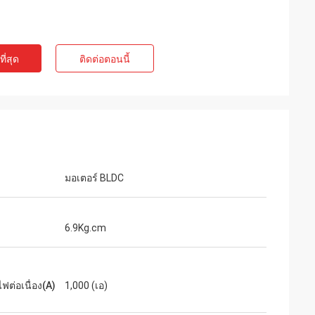
ี่สุด
ติดต่อตอนนี้
te Limited
แอชลีย์กริฟฟิน
มอเตอร์ BLDC
คาดหวังมันบรรจุ
การจัดส่งได้รับอย่างรวดเร็วมาก สินค้าได้รับ
การคุ้มครองอย่างดีจากบรรจุภัณฑ์ บริษัท
ตัวแทนเป็นมิตรและใจดี คะแนนเพิ่ม!
6.9Kg.cm
ฟต่อเนื่อง(A)
1,000 (เอ)