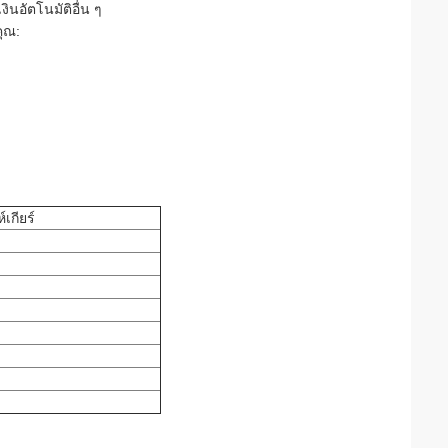
ินอัตโนมัติอื่น ๆ
ุณ:
เกียร์