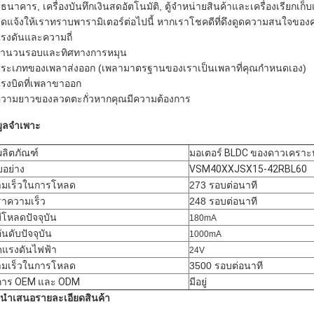
ธนาคาร, เครื่องบันทึกเงินสดอัตโนมัติ, ตู้จำหน่ายสินค้าและเครื่องเรียกเก็บเง
ดแจ้งให้เราทราบพารามิเตอร์ต่อไปนี้ หากเราโชคดีที่ดึงดูดความสนใจของค
แรงดันและความถี่
จำนวนรอบและทิศทางการหมุน
ประเภทของเพลาส่งออก (เพลามาตรฐานของเราเป็นเพลาที่คุณกำหนดเอง)
แรงบิดที่เพลาขาออก
ความยาวของลวดตะกั่วหากคุณมีความต้องการ
มูลจำเพาะ
อผลิตภัณฑ์
มอเตอร์ BLDC ของดาวเคราะห์
อย่าง
VSM40XXJSX15-42RBL60
ามเร็วในการโหลด
273 รอบต่อนาที
ราความเร็ว
248 รอบต่อนาที
มีโหลดปัจจุบัน
180mA
ันดับปัจจุบัน
1000mA
ัดแรงดันไฟฟ้า
24V
ามเร็วในการโหลด
3500 รอบต่อนาที
การ OEM และ ODM
มีอยู่
นำเสนอรายละเอียดสินค้า